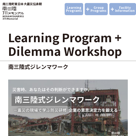
南三陸町東日本大震災伝承館
+
+
Learning
Group
Facility
Programs
Programs
Information
Learning Program +
Dilemma Workshop
南三陸式ジレンマワーク