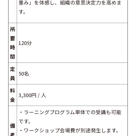
重み」を体感し、組織の意思決定力を高めま
す。
所
要
120分
時
間
定
50名
員
料
3,300円 / 人
金
・ラーニングプログラム単体での受講も可能
です。
備
・ワークショップ会場費が別途発生します。
考