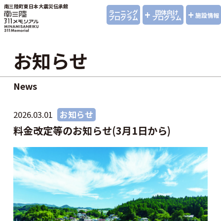
南三陸町東日本大震災伝承館
+
+
ラーニング
団体向け
施設情報
プログラム
プログラム
お知らせ
News
2026.03.01
お知らせ
料金改定等のお知らせ(3月1日から)