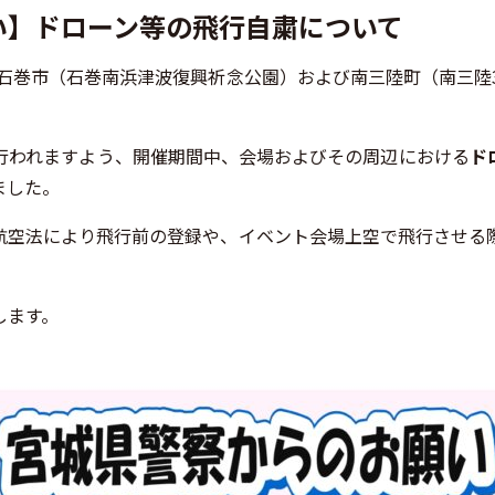
い】ドローン等の飛行自粛について
石巻市
（石巻南浜津波復興祈念公園）および
南三陸町
（南三陸
行われますよう、開催期間中、会場およびその周辺における
ド
ました。
航空法により飛行前の登録や、イベント会場上空で飛行させる
します。