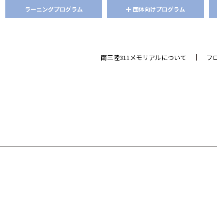
+
ラーニング
プログラム
団体向けプログラム
南三陸311メモリアルについて
フ