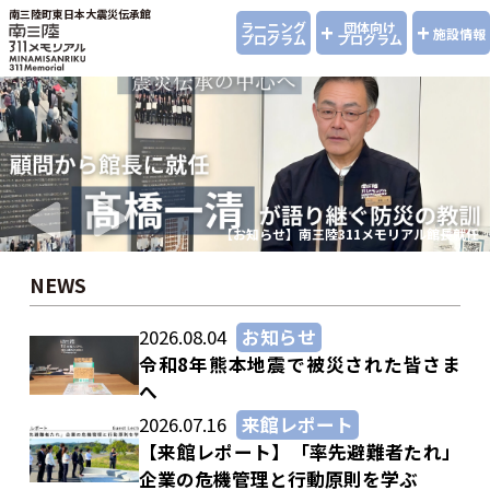
南三陸町東日本大震災伝承館
+
+
ラーニング
団体向け
施設情報
プログラム
プログラム
【お知らせ】南三陸311メモリアル館長就任
NEWS
2026.08.04
お知らせ
令和8年熊本地震で被災された皆さま
へ
2026.07.16
来館レポート
【来館レポート】「率先避難者たれ」
企業の危機管理と行動原則を学ぶ