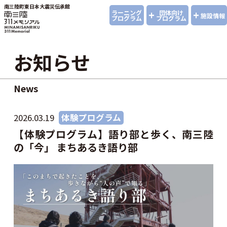
南三陸町東日本大震災伝承館
+
+
ラーニング
団体向け
施設情報
プログラム
プログラム
お知らせ
News
2026.03.19
体験プログラム
【体験プログラム】語り部と歩く、南三陸
の「今」 まちあるき語り部