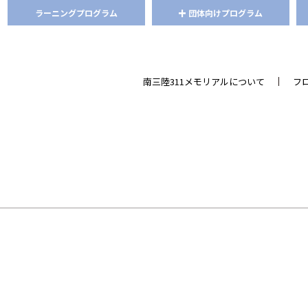
+
ラーニング
プログラム
団体向けプログラム
南三陸311メモリアルについて
フ