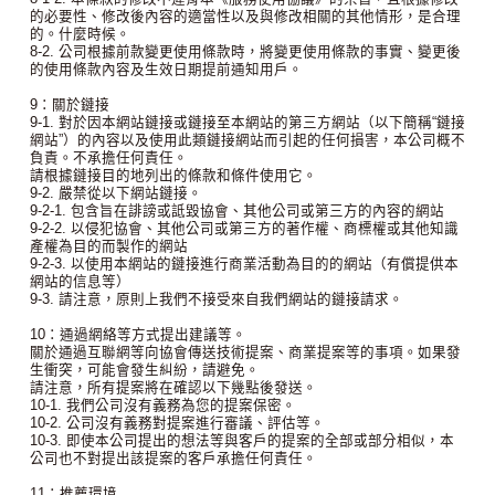
的必要性、修改後內容的適當性以及與修改相關的其他情形，是合理
的。什麼時候。
8-2. 公司根據前款變更使用條款時，將變更使用條款的事實、變更後
的使用條款內容及生效日期提前通知用戶。
9：關於鏈接
9-1. 對於因本網站鏈接或鏈接至本網站的第三方網站（以下簡稱“鏈接
網站”）的內容以及使用此類鏈接網站而引起的任何損害，本公司概不
負責。不承擔任何責任。
請根據鏈接目的地列出的條款和條件使用它。
9-2. 嚴禁從以下網站鏈接。
9-2-1. 包含旨在誹謗或詆毀協會、其他公司或第三方的內容的網站
9-2-2. 以侵犯協會、其他公司或第三方的著作權、商標權或其他知識
產權為目的而製作的網站
9-2-3. 以使用本網站的鏈接進行商業活動為目的的網站（有償提供本
網站的信息等）
9-3. 請注意，原則上我們不接受來自我們網站的鏈接請求。
10：通過網絡等方式提出建議等。
關於通過互聯網等向協會傳送技術提案、商業提案等的事項。如果發
生衝突，可能會發生糾紛，請避免。
請注意，所有提案將在確認以下幾點後發送。
10-1. 我們公司沒有義務為您的提案保密。
10-2. 公司沒有義務對提案進行審議、評估等。
10-3. 即使本公司提出的想法等與客戶的提案的全部或部分相似，本
公司也不對提出該提案的客戶承擔任何責任。
11：推薦環境