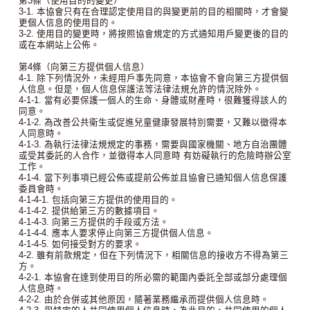
第3條（使用目的的變更）
3-1. 本協會只有在合理認定使用目的與變更前的目的相關時，才會變
更個人信息的使用目的。
3-2. 使用目的變更時，將按照協會規定的方式通知用戶變更後的目的
或在本網站上公佈。
第4條（向第三方提供個人信息）
4-1. 除下列情況外，未經用戶事先同意，本協會不會向第三方提供個
人信息。但是，個人信息保護法等法律法規允許的情況除外。
4-1-1. 當有必要保護一個人的生命、身體或財產時，很難獲得該人的
同意。
4-1-2. 為改善公共衛生或促進兒童健康發展特別需要，又難以徵得本
人同意時。
4-1-3. 為執行法律法規規定的事務，需要與國家機關、地方自治團體
或受其委託的人合作，並徵得本人同意時 有妨礙執行的危險時辦公室
工作。
4-1-4. 當下列事項已經公佈或提前公佈並且協會已通知個人信息保護
委員會時。
4-1-4-1. 包括向第三方提供的使用目的。
4-1-4-2. 提供給第三方的數據項​​目。
4-1-4-3. 向第三方提供的手段或方法。
4-1-4-4. 應本人要求停止向第三方提供個人信息。
4-1-4-5. 如何接受對方的要求。
4-2. 雖有前款規定，但在下列情況下，相關信息的接收方不得為第三
方。
4-2-1. 本協會在達到使用目的所必需的範圍內委託全部或部分處理個
人信息時。
4-2-2. 由於合併或其他原因，隨著業務繼承而提供個人信息時。