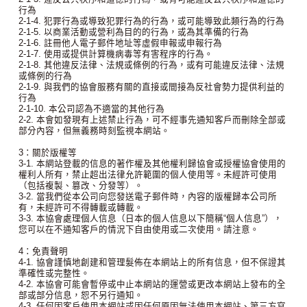
行為
2-1-4. 犯罪行為或導致犯罪行為的行為，或可能導致此類行為的行為
2-1-5. 以商業活動或營利為目的的行為，或為其準備的行為
2-1-6. 註冊他人電子郵件地址等虛假申報或申報行為
2-1-7. 使用或提供計算機病毒等有害程序的行為。
2-1-8. 其他違反法律、法規或條例的行為，或有可能違反法律、法規
或條例的行為
2-1-9. 與我們的協會服務有關的直接或間接為反社會勢力提供利益的
行為
2-1-10. 本公司認為不適當的其他行為
2-2. 本會如發現有上述禁止行為，可不經事先通知客戶而刪除全部或
部分內容，但無義務時刻監視本網站。
3：關於版權等
3-1. 本網站登載的信息的著作權及其他權利歸協會或授權協會使用的
權利人所有，禁止超出法律允許範圍的個人使用等。未經許可使用
（包括複製、篡改、分發等）。
3-2. 當我們從本公司向您發送電子郵件時，內容的版權歸本公司所
有，未經許可不得轉載或轉載。
3-3. 本協會處理個人信息（日本的個人信息以下簡稱“個人信息”），
您可以在不通知客戶的情況下自由使用或二次使用。請注意。
4：免責聲明
4-1. 協會謹慎地創建和管理髮佈在本網站上的所有信息，但不保證其
準確性或完整性。
4-2. 本協會可能會暫停或中止本網站的運營或更改本網站上發布的全
部或部分信息，恕不另行通知。
4-3. 任何因客戶使用本網站或因任何原因無法使用本網站、第三方寫