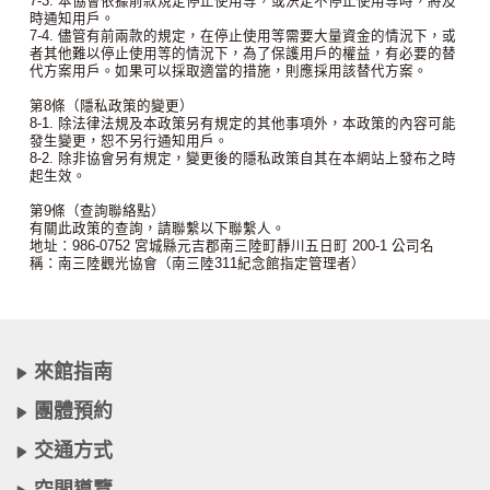
7-3. 本協會依據前款規定停止使用等，或決定不停止使用等時，將及
時通知用戶。
7-4. 儘管有前兩款的規定，在停止使用等需要大量資金的情況下，或
者其他難以停止使用等的情況下，為了保護用戶的權益，有必要的替
代方案用戶。如果可以採取適當的措施，則應採用該替代方案。
第8條（隱私政策的變更）
8-1. 除法律法規及本政策另有規定的其他事項外，本政策的內容可能
發生變更，恕不另行通知用戶。
8-2. 除非協會另有規定，變更後的隱私政策自其在本網站上發布之時
起生效。
第9條（查詢聯絡點）
有關此政策的查詢，請聯繫以下聯繫人。
地址：986-0752 宮城縣元吉郡南三陸町靜川五日町 200-1 公司名
稱：南三陸觀光協會（南三陸311紀念館指定管理者）
來館指南
團體預約
交通方式
空間導覽