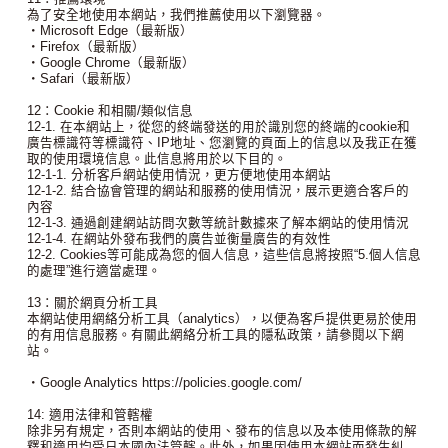
為了安全地使用本網站，我們推薦使用以下瀏覽器。
・Microsoft Edge（最新版）
・Firefox（最新版）
・Google Chrome（最新版）
・Safari（最新版）
12：Cookie 和相關/類似信息
12-1. 在本網站上，從您的終端發送的用於識別您的終端的cookie和
廣告標識符等標識符、IP地址、您瀏覽的頁面上的信息以及我正在獲
取的使用環境信息。此信息將用於以下目的。
12-1-1. 分析客戶網站使用情況，更方便地使用本網站
12-1-2. 結合協會管理的網站和服務的使用情況，展示更適合客戶的
內容
12-1-3. 通過創建網站訪問次數等統計數據來了解本網站的使用情況
12-1-4. 在網站外發布我們的廣告並衡量廣告的有效性
12-2. Cookies等可能成為您的個人信息，這些信息將按照“5.個人信息
的處理”進行適當處理。
13：關於網頁分析工具
本網站使用網絡分析工具（analytics），以便為客戶提供更易於使用
的有用信息服務。有關此網絡分析工具的隱私政策，請參閱以下網
站。
・Google Analytics https://policies.google.com/
14: 適用法律和管轄權
除非另有規定，否則本網站的使用、發布的信息以及本使用條款的解
釋和適用均受日本國內法管轄。此外，如果因使用本網站而發生糾