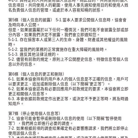
4-2-3. 與特定的人共同使用個人信息時，為此目的，共同使用的個人
信息項目，共同使用人的範圍，使用人事先通知使用目的和使用人姓
名負責個人信息的管理，或處於本人容易知曉的狀態。
第5條（個人信息的披露） 5-1.當本人要求公開個人信息時，協會會
及時向本人公開。
但是，如果披露屬於以下任何一種情況，我們可能不會披露全部或部
分內容，如果我們決定不披露，我們會立即通知您。
5-1-1. 存在損害本人或第三人的生命、身體、財產或其他權益的風險
時。
5-1-2. 當我們的業務的正常實施存在重大障礙的風險時。
5-1-3. 違反其他法律法規的。
5-2. 儘管有前款的規定，原則上不公開歷史信息、特徵信息等個人信
息以外的信息。
第6條（個人信息的更正和刪除）
6-1. 如果本協會持有的用戶本人的個人信息是不正確的信息，用戶可
以要求更正、追加或刪除個人信息（以下簡稱“更正等”）。
6-2. 如果本協會認為有必要回應用戶前款規定的要求，本協會將立即
更正相關個人信息等。
6-3. 本會依據前款規定作出更正等，或決定不予更正等時，將及時通
知用戶。
第7條（停止使用個人信息等）
7-1. 協會可能會暫停或刪除個人信息的使用（以下簡稱“暫停使用
等”），我們將立即進行必要的調查。
7-2. 如果根據前項的調查結果確定有必要響應請求，我們將立即停止
使用該個人信息。